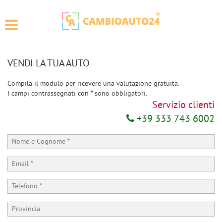
HOME
Le
tue
preferenze
ACQUISTA
di
consenso
VENDI LA TUA AUTO
AUTO VENDUTE
Il
Compila il modulo per ricevere una valutazione gratuita.
seguente
I campi contrassegnati con * sono obbligatori.
pannello
CAMBIOCAMPER24
Servizio clienti
ti
consente
+39 333 743 6002
di
VENDI LA TUA AUTO
esprimere
le
tue
NOLEGGIO A LUNGO
preferenze
TERMINE
di
consenso
alle
RECENSIONI
tecnologie
di