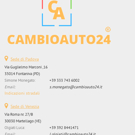
tta
ti
mpre
Cookie necessari
ilitato
Cookie delle preferenze
Sede di Padova
Cookie per il miglioramento dell'esperienza utente
Via Guglielmo Marconi ,16
35014 Fontaniva (PD)
Cookie analitici
Simone Monegato:
+39 333 743 6002
Email:
s.monegato@cambioauto24.it
Cookie di marketing
Indicazioni stradali
Sede di Venezia
Leggi
Via Roma nr. 27/B
la
30030 Martellago (VE)
cookie
Olgiati Luca:
+39 392 8441471
policy
Email:
l.olgiati@cambioauto24.it