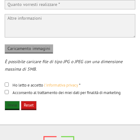
questi
strumenti
di
tracciamento
si
rimanda
alla
cookie
policy.
È possibile caricare file di tipo JPG o JPEG con una dimensione
Puoi
rivedere
massima di 5MB.
e
modificare
Ho letto e accetto
l'informativa privacy
*
le
Acconsento al trattamento dei miei dati per finalità di marketing
tue
scelte
in
qualsiasi
momento.