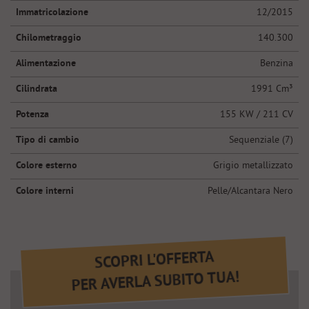
questi
Immatricolazione
12/2015
strumenti
Chilometraggio
140.300
di
tracciamento
Alimentazione
Benzina
si
rimanda
Cilindrata
1991 Cm³
alla
cookie
Potenza
155 KW / 211 CV
policy.
Puoi
Tipo di cambio
Sequenziale (7)
rivedere
e
Colore esterno
Grigio metallizzato
modificare
Colore interni
Pelle/Alcantara Nero
le
tue
scelte
in
qualsiasi
SCOPRI L'OFFERTA
momento.
PER AVERLA SUBITO TUA!