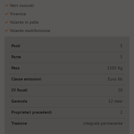
Vetri oscurati
Vivavoce
Volante in pelle
Volante multifunzione
Posti
5
Porte
5
Peso
1505 Kg
Classe emissioni
Euro 6b
CV fiscali
20
Garanzia
12 mesi
Proprietari precedenti
2
Trazione
integrale permanente