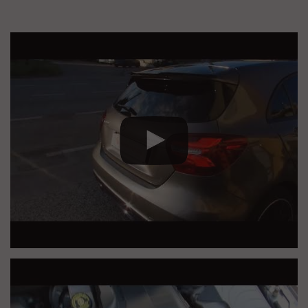
-Pneumatici Estivi Michelin Pilot 4 al 70%
-Revisione scadenza 12-2027
-Scadenza Bollo 30-09-2026 costo 518€
-Lista Optional e Modifiche oltre a quelli di serie:
-Piccolo Spoiler
-Distanziali Anteriori e Posteriori
-Terminale di Scarico Sportivo(ora è installato quello
originale)
-Filtro d'aspirazione Sportivo Lavabile K&N
-Tappettini in Gomma
-Luci Led su Fondo Piedi
-Riverniciatura Specchietti e Calandra Neri
-Vetri Privacy
Per vedere molte foto e informazioni aggiuntive cercala sul nostro
sito
www.cambioauto24.it
Per informazioni o per un test drive scrivimi su whatsapp o
chiamami
al 3337436002
Auto visionabile solo su appuntamento a Fontaniva (PD)