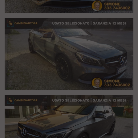
Finanziamenti Fino a 84 mesi
Consegna Auto in tutta Italia
n.b. La dotazione tecnica e gli optional presenti in annuncio sono
stati opzionati in modo attento e accurato, tuttavia potrebbero in
alcuni casi differire dall'equipaggiamento della vettura.
Cambioauto24 declina ogni responsabilità per eventuali
imprecisioni involontarie che non rappresentano un impegno
contrattuale, ma solo informativo.