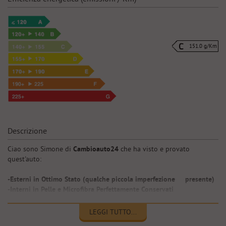
151.0 g/Km
Descrizione
Ciao sono Simone di
Cambioauto24
che ha visto e provato
quest'auto:
-Esterni in Ottimo Stato (qualche piccola imperfezione presente)
-Interni in Pelle e Microfibra Perfettamente Conservati
-Tagliando (ultimo 01-2026 km 134500)
-Garanzia Guasti Inclusa 12 Mesi (Estendibile 24/36/48/60 Mesi)
LEGGI TUTTO...
-Pneumatici Invernali al 50% Cerchio in lega da 18°