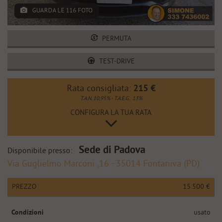
tracciamento
CHI SIAMO
GUARDA LE 116 FOTO
che
adottiamo
per
CONTATTI
PERMUTA
offrire
le
TEST-DRIVE
funzionalità
WHATSAPP
e
svolgere
Rata consigliata:
215 €
le
T.A.N. 10,95% - T.A.E.G.
13%
attività
di
CONFIGURA LA TUA RATA
seguito
descritte.
Per
Sede di Padova
Disponibile presso:
ottenere
maggiori
Via Guglielmo Marconi ,16 - 35014 Fontaniva (PD)
informazioni
sull'utilità
PREZZO
15.500 €
e
sul
funzionamento
Condizioni
usato
di