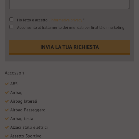
Salva
le
impostazioni
Ho letto e accetto
l'informativa privacy
*
Acconsento al trattamento dei miei dati per finalità di marketing
INVIA LA TUA RICHIESTA
Accessori
ABS
Airbag
Airbag laterali
Airbag Passeggero
Airbag testa
Alzacristalli elettrici
Assetto Sportivo