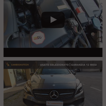
Quest'auto ha superato i nostri test di qualità e la proponiamo con
4 Garanzie Incluse:
Garanzia Informazioni
Tutte le informazioni che leggi nella scheda
del veicolo sul nostro sito le ho verificate personalmente
Garanzia Guasti
Avrai 12 mesi di garanzia valida in tutta Europa
Garanzia Soccorso Stradale
In caso di guasti avrai a disposizione il
soccorso stradale 24 ore al giorno, 7 giorni su 7, per 12 mesi in
tutta Europa
Garanzia Acquisto
Mai più fregature, a tutte le pratiche burocratiche
ci penseremo noi.
I Nostri Servizi:
Assicurazioni: Incendio-Furto-Atti Vandalici-Eventi Naturali -Kasko
anche senza franchigia
Estensioni Garanzia Guasti da 12 a 60 Mesi