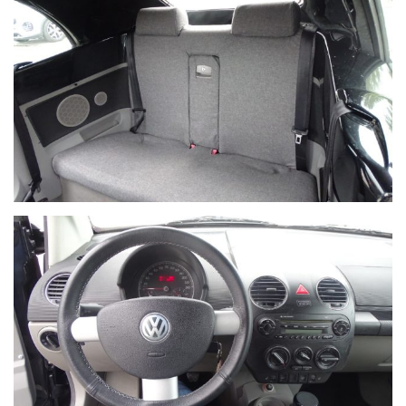
Ho letto e accetto
l'informativa privacy
*
Acconsento al trattamento dei miei dati per finalità di
marketing
Invia
Queste informazioni non saranno condivise con terze parti