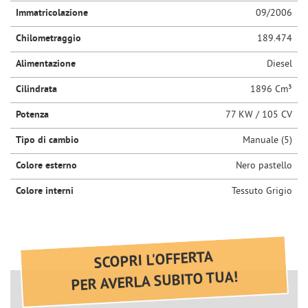
questi
Immatricolazione
09/2006
strumenti
Chilometraggio
189.474
di
tracciamento
Alimentazione
Diesel
si
rimanda
Cilindrata
1896 Cm³
alla
cookie
Potenza
77 KW / 105 CV
policy.
Puoi
Tipo di cambio
Manuale (5)
rivedere
e
Colore esterno
Nero pastello
modificare
Colore interni
Tessuto Grigio
le
tue
scelte
in
qualsiasi
SCOPRI L'OFFERTA
momento.
PER AVERLA SUBITO TUA!