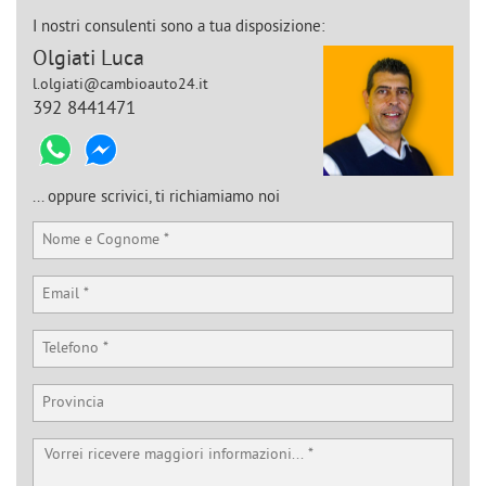
tta
ti
I nostri consulenti sono a tua disposizione:
Olgiati Luca
l.olgiati@cambioauto24.it
mpre
Cookie necessari
392 8441471
ilitato
Cookie delle preferenze
... oppure scrivici, ti richiamiamo noi
Cookie per il miglioramento dell'esperienza utente
Cookie analitici
Cookie di marketing
Leggi
la
cookie
policy