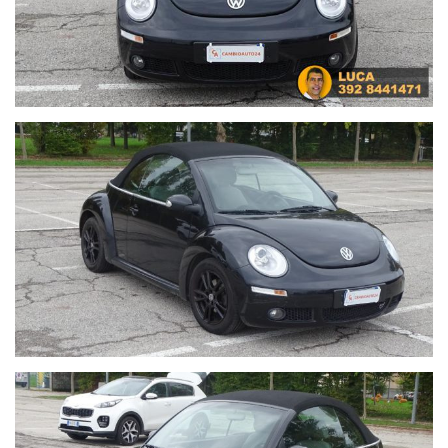
climatizzatore automatico, capotta elettrica, autoradio CD,
ect. Cerchi da 16 pollici in lega di colore nero con pneumatici Estivi
al 90%. Bellissima ed intramontabile questa Volkswagen New Beetle,
cabrio dalle forme muscolose e profilo filante, al volante si
apprezzano la prontezza dello sterzo, un efficace impianto frenate
sempre pronto e la buona tenuta di strada, anche se questa è un
auto che si apprezza con la cappotta abbassata e a bassa velocità
per godersi il panorama. Buono il confort, gli interni sono ben
rifiniti gli optional sono ben disposti e pronti all'utilizzo. Il motore
è il collaudatissimo 1.900 cc da 105 cavalli che abbinato al cambio
manuale, rende questa auto molto parca nei consumi, mantenendo
comunque un buonissimo spunto quando serve.
Consigliatissima..Per qualsiasi informazione o per un test drive
scrivimi su Whatsapp o chiamami al 392/8441471. Quest'auto ha
superato i nostri test di qualità, perciò te la proponiamo con le
GARANZIE INCLUSE nel prezzo:• Garanzia Informazioni Tutte le
informazioni che leggi nella scheda del veicolo sul nostro sito le ho
verificate personalmente.• Garanzia Acquisto Mai più fregature, a
tutte le pratiche burocratiche e relative ai pagamenti ci penseremo
noi.