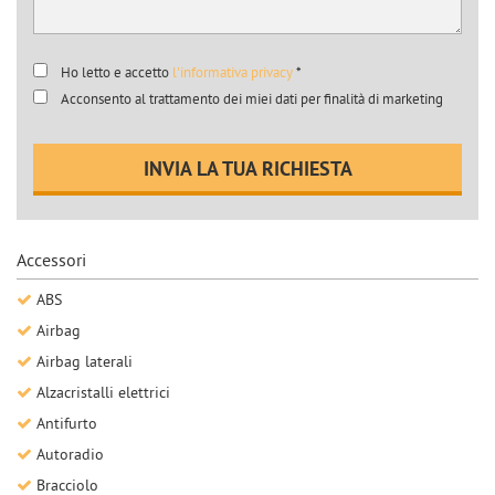
Salva
le
impostazioni
Ho letto e accetto
l'informativa privacy
*
Acconsento al trattamento dei miei dati per finalità di marketing
INVIA LA TUA RICHIESTA
Accessori
ABS
Airbag
Airbag laterali
Alzacristalli elettrici
Antifurto
Autoradio
Bracciolo